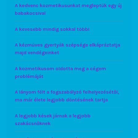
A kedvenc kozmetikusunkat megleptük egy új
babakocsival
A kevesebb mindig sokkal több!
A kézműves gyertyák szépsége elkápráztatja
majd vendégeinket
A kozmetikusom oldotta meg a cégem
problémáját
A lányom félt a fogszabályzó felhelyezésétől,
ma már élete legjobb döntésének tartja
A legjobb kések járnak a legjobb
szakácsnőknek