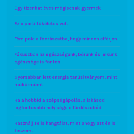
Egy tizenhat éves mégiscsak gyermek
Ez a parti tökéletes volt
Fém polc a fodrászatba, hogy minden elférjen
Fókuszban az egészségünk, bőrünk és lelkünk
egészsége is fontos
Gyorsabban lett energia tanúsítványom, mint
műkörmöm!
Ha a hobbid a szépségápolás, a lakásod
legfontosabb helyisége a fürdőszobád
Használj Te is hangtálat, mint ahogy azt én is
teszem!