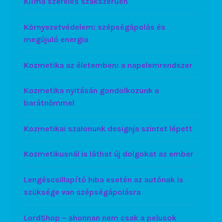
Klíma szerelés szakszerűen
Környezetvédelem: szépségápolás és
megújuló energia
Kozmetika az életemben: a napelemrendszer
Kozmetika nyitásán gondolkozunk a
barátnőmmel
Kozmetikai szalonunk designja szintet lépett
Kozmetikusnál is láthat új dolgokat az ember
Lengéscsillapító hiba esetén az autónak is
szüksége van szépségápolásra
LordShop – ahonnan nem csak a pelusok