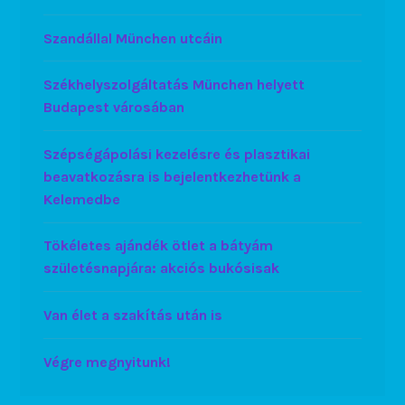
Szandállal München utcáin
Székhelyszolgáltatás München helyett
Budapest városában
Szépségápolási kezelésre és plasztikai
beavatkozásra is bejelentkezhetünk a
Kelemedbe
Tökéletes ajándék ötlet a bátyám
születésnapjára: akciós bukósisak
Van élet a szakítás után is
Végre megnyitunk!