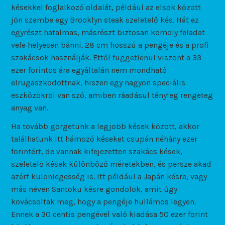
késekkel foglalkozó oldalát, például az elsők között
jön szembe egy Brooklyn steak szeletelő kés. Hát ez
egyrészt hatalmas, másrészt biztosan komoly feladat
vele helyesen bánni. 28 cm hosszú a pengéje és a profi
szakácsok használják. Ettől függetlenül viszont a 33
ezer forintos ára egyáltalán nem mondható
elrugaszkodottnak, hiszen egy nagyon speciális
eszközökről van szó, amiben ráadásul tényleg rengeteg
anyag van.
Ha tovább görgetünk a legjobb kések között, akkor
találhatunk itt hámozó késeket csupán néhány ezer
forintért, de vannak kifejezetten szakács kések,
szeletelő kések különböző méretekben, és persze akad
azért különlegesség is. Itt például a Japán késre, vagy
más néven Santoku késre gondolok, amit úgy
kovácsoltak meg, hogy a pengéje hullámos legyen.
Ennek a 30 centis pengével való kiadása 50 ezer forint