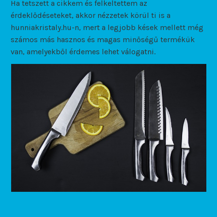
Ha tetszett a cikkem és felkeltettem az
érdeklődéseteket, akkor nézzetek körül ti is a
hunniakristaly.hu-n, mert a legjobb kések mellett még
számos más hasznos és magas minőségű termékük
van, amelyekből érdemes lehet válogatni.