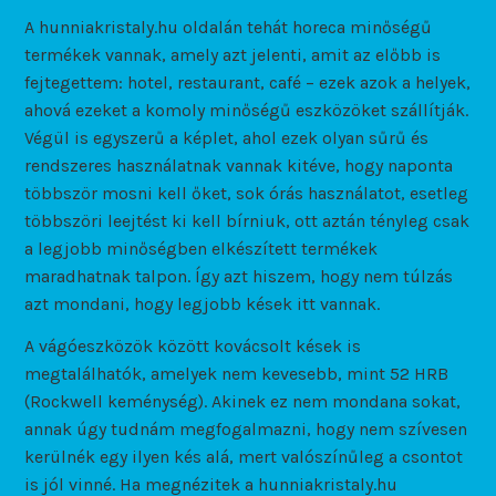
A hunniakristaly.hu oldalán tehát horeca minőségű
termékek vannak, amely azt jelenti, amit az előbb is
fejtegettem: hotel, restaurant, café – ezek azok a helyek,
ahová ezeket a komoly minőségű eszközöket szállítják.
Végül is egyszerű a képlet, ahol ezek olyan sűrű és
rendszeres használatnak vannak kitéve, hogy naponta
többször mosni kell őket, sok órás használatot, esetleg
többszöri leejtést ki kell bírniuk, ott aztán tényleg csak
a legjobb minőségben elkészített termékek
maradhatnak talpon. Így azt hiszem, hogy nem túlzás
azt mondani, hogy legjobb kések itt vannak.
A vágóeszközök között kovácsolt kések is
megtalálhatók, amelyek nem kevesebb, mint 52 HRB
(Rockwell keménység). Akinek ez nem mondana sokat,
annak úgy tudnám megfogalmazni, hogy nem szívesen
kerülnék egy ilyen kés alá, mert valószínűleg a csontot
is jól vinné. Ha megnézitek a hunniakristaly.hu