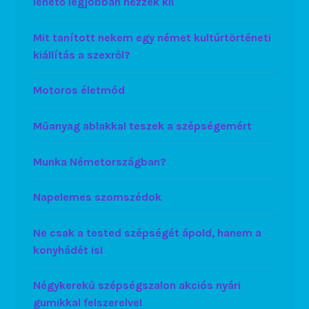
lehető legjobban nézzek ki!
Mit tanított nekem egy német kultúrtörténeti
kiállítás a szexről?
Motoros életmód
Műanyag ablakkal teszek a szépségemért
Munka Németországban?
Napelemes szomszédok
Ne csak a tested szépségét ápold, hanem a
konyhádét is!
Négykerekű szépségszalon akciós nyári
gumikkal felszerelve!