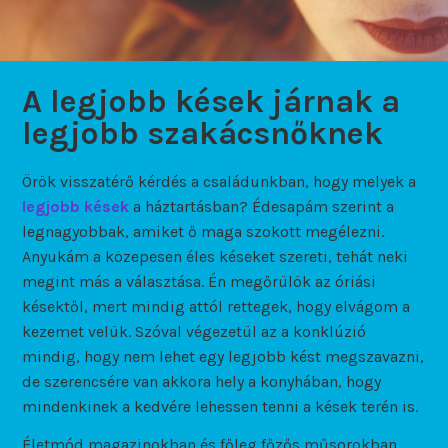
A legjobb kések járnak a
legjobb szakácsnőknek
Örök visszatérő kérdés a családunkban, hogy melyek a
legjobb kések
a háztartásban? Édesapám szerint a
legnagyobbak, amiket ő maga szokott megélezni.
Anyukám a közepesen éles késeket szereti, tehát neki
megint más a választása. Én megőrülök az óriási
késektől, mert mindig attól rettegek, hogy elvágom a
kezemet velük. Szóval végezetül az a konklúzió
mindig, hogy nem lehet egy legjobb kést megszavazni,
de szerencsére van akkora hely a konyhában, hogy
mindenkinek a kedvére lehessen tenni a kések terén is.
Életmód magazinokban és főleg főzős műsorokban