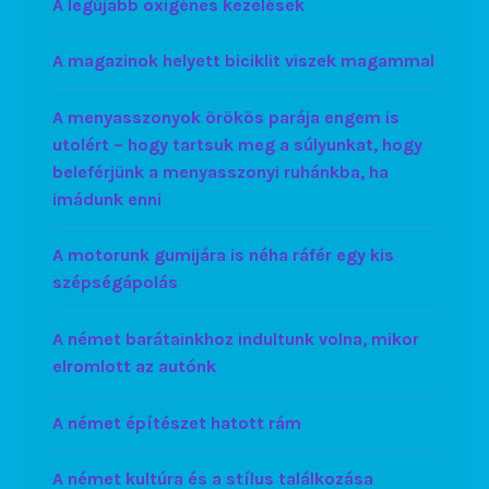
A legújabb oxigénes kezelések
A magazinok helyett biciklit viszek magammal
A menyasszonyok örökös parája engem is
utolért – hogy tartsuk meg a súlyunkat, hogy
beleférjünk a menyasszonyi ruhánkba, ha
imádunk enni
A motorunk gumijára is néha ráfér egy kis
szépségápolás
A német barátainkhoz indultunk volna, mikor
elromlott az autónk
A német építészet hatott rám
A német kultúra és a stílus találkozása