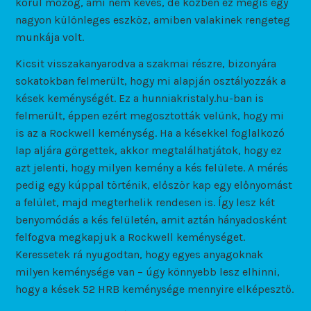
körül mozog, ami nem kevés, de közben ez mégis egy
nagyon különleges eszköz, amiben valakinek rengeteg
munkája volt.
Kicsit visszakanyarodva a szakmai részre, bizonyára
sokatokban felmerült, hogy mi alapján osztályozzák a
kések keménységét. Ez a hunniakristaly.hu-ban is
felmerült, éppen ezért megosztották velünk, hogy mi
is az a Rockwell keménység. Ha a késekkel foglalkozó
lap aljára görgettek, akkor megtalálhatjátok, hogy ez
azt jelenti, hogy milyen kemény a kés felülete. A mérés
pedig egy kúppal történik, először kap egy előnyomást
a felület, majd megterhelik rendesen is. Így lesz két
benyomódás a kés felületén, amit aztán hányadosként
felfogva megkapjuk a Rockwell keménységet.
Keressetek rá nyugodtan, hogy egyes anyagoknak
milyen keménysége van – úgy könnyebb lesz elhinni,
hogy a kések 52 HRB keménysége mennyire elképesztő.