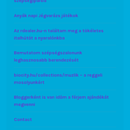
szépségiparba
Anyák napi Jégvarázs játékok
Az rdealer.hu-n találtam meg a tökéletes
italhűtőt a nyaralónkba
Bemutatom szépségszalonunk
leghasznosabb berendezését
biocity.hu/collections/muzlik – a reggeli
mosolyunkért
Bloggerként is van időm a férjem ajándékát
megvenni
Contact