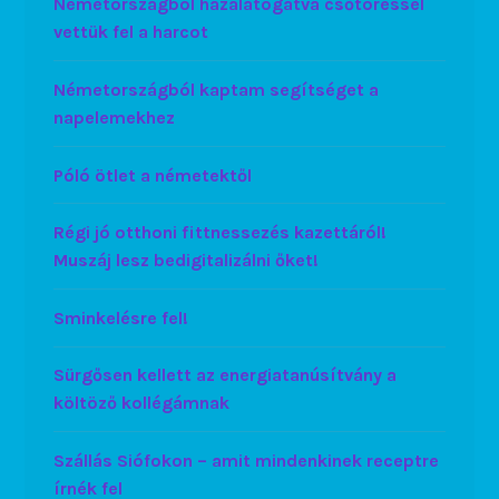
Németországból hazalátogatva csőtöréssel
vettük fel a harcot
Németországból kaptam segítséget a
napelemekhez
Póló ötlet a németektől
Régi jó otthoni fittnessezés kazettáról!
Muszáj lesz bedigitalizálni őket!
Sminkelésre fel!
Sürgősen kellett az energiatanúsítvány a
költöző kollégámnak
Szállás Siófokon – amit mindenkinek receptre
írnék fel