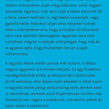
láttam mostanában olyan megoldásokat, amik nagyon
tetszenek. Egyrészt, már nem csak a kések kerülnek fel
a falra, hanem edények is, leginkább serpenyők, vagy
gyorsforralók. Másrészt olyan okos helyeket tudnak
találni a konyhában arra, hogy a konyhai zöldfűszerek
nem csak elérhető távolságban legyenek, de a zöld
színűkkel még fel is dobják a helyiséget, hogy már én
is agyalok rajta, hogy hozhatnám be ezt a saját
otthonomba.
A legjobb kések esetén persze már tudom. A válasz
nagyon egyszerű: a hunniakristaly.hu. Ez egy hivatalos,
vendéglátósokat ellátó, professzionális eszközöket
áruló webshop, ahol éppen ezért késeket is lehet kapni.
A legjobb kések pedig valószínűleg azok, amiket azok
is használnak, akiknek ezzel folyamatosan minden nap
feladatuk van, vagyis a szakácsok, cukrászok, pékek és
bárki ebből a szektorból.