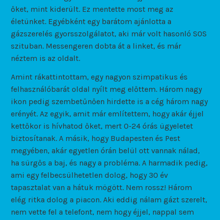
őket, mint kiderült. Ez mentette most meg az
életünket. Egyébként egy barátom ajánlotta a
gázszerelés gyorsszolgálatot, aki már volt hasonló SOS
szituban. Messengeren dobta át a linket, és már
néztem is az oldalt.
Amint rákattintottam, egy nagyon szimpatikus és
felhasználóbarát oldal nyílt meg előttem. Három nagy
ikon pedig szembetűnően hirdette is a cég három nagy
erényét. Az egyik, amit már említettem, hogy akár éjjel
kettőkor is hívhatod őket, mert 0-24 órás ügyeletet
biztosítanak. A másik, hogy Budapesten és Pest
megyében, akár egyetlen órán belül ott vannak nálad,
ha sürgős a baj, és nagy a probléma. A harmadik pedig,
ami egy felbecsülhetetlen dolog, hogy 30 év
tapasztalat van a hátuk mögött. Nem rossz! Három
elég ritka dolog a piacon. Aki eddig nálam gázt szerelt,
nem vette fel a telefont, nem hogy éjjel, nappal sem