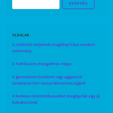
KERESÉS
OLDALAK
A csőtörés helyének megállapítása modern
tudomány
A fodrászom mozgalmas napja
A gimnáziumi barátom egy aggasztó
szokással tért vissza Németországból
A kedvenc kozmetikusunkat megleptük egy új
babakocsival