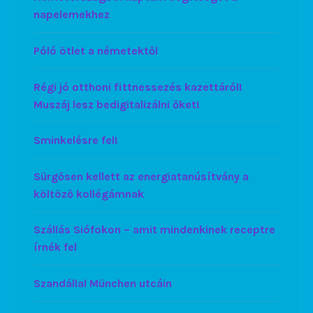
napelemekhez
Póló ötlet a németektől
Régi jó otthoni fittnessezés kazettáról!
Muszáj lesz bedigitalizálni őket!
Sminkelésre fel!
Sürgősen kellett az energiatanúsítvány a
költöző kollégámnak
Szállás Siófokon – amit mindenkinek receptre
írnék fel
Szandállal München utcáin