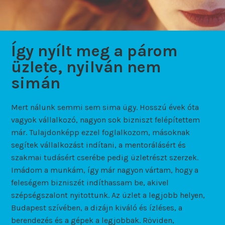
Így nyílt meg a párom
üzlete, nyilván nem
simán
Mert nálunk semmi sem sima ügy. Hosszú évek óta
vagyok vállalkozó, nagyon sok bizniszt felépítettem
már. Tulajdonképp ezzel foglalkozom, másoknak
segítek vállalkozást indítani, a mentorálásért és
szakmai tudásért cserébe pedig üzletrészt szerzek.
Imádom a munkám, így már nagyon vártam, hogy a
feleségem bizniszét indíthassam be, akivel
szépségszalont nyitottunk. Az üzlet a legjobb helyen,
Budapest szívében, a dizájn kiváló és ízléses, a
berendezés és a gépek a legjobbak. Röviden,