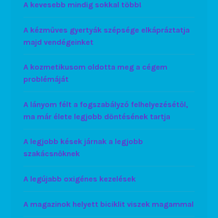
A kevesebb mindig sokkal több!
A kézműves gyertyák szépsége elkápráztatja
majd vendégeinket
A kozmetikusom oldotta meg a cégem
problémáját
A lányom félt a fogszabályzó felhelyezésétől,
ma már élete legjobb döntésének tartja
A legjobb kések járnak a legjobb
szakácsnőknek
A legújabb oxigénes kezelések
A magazinok helyett biciklit viszek magammal