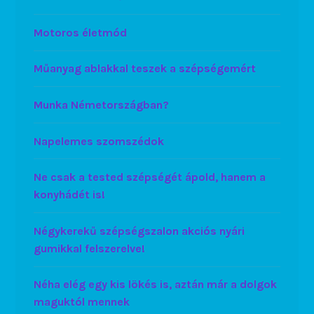
Motoros életmód
Műanyag ablakkal teszek a szépségemért
Munka Németországban?
Napelemes szomszédok
Ne csak a tested szépségét ápold, hanem a
konyhádét is!
Négykerekű szépségszalon akciós nyári
gumikkal felszerelve!
Néha elég egy kis lökés is, aztán már a dolgok
maguktól mennek