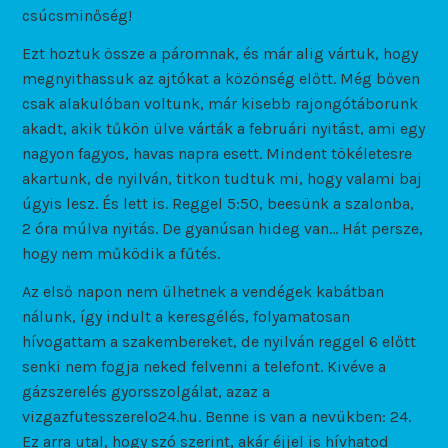
csúcsminőség!
Ezt hoztuk össze a páromnak, és már alig vártuk, hogy
megnyithassuk az ajtókat a közönség előtt. Még bőven
csak alakulóban voltunk, már kisebb rajongótáborunk
akadt, akik tűkön ülve várták a februári nyitást, ami egy
nagyon fagyos, havas napra esett. Mindent tökéletesre
akartunk, de nyilván, titkon tudtuk mi, hogy valami baj
úgyis lesz. És lett is. Reggel 5:50, beesünk a szalonba,
2 óra múlva nyitás. De gyanúsan hideg van… Hát persze,
hogy nem működik a fűtés.
Az első napon nem ülhetnek a vendégek kabátban
nálunk, így indult a keresgélés, folyamatosan
hívogattam a szakembereket, de nyilván reggel 6 előtt
senki nem fogja neked felvenni a telefont. Kivéve a
gázszerelés gyorsszolgálat, azaz a
vizgazfutesszerelo24.hu. Benne is van a nevükben: 24.
Ez arra utal, hogy szó szerint, akár éjjel is hívhatod