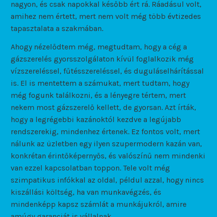
nagyon, és csak napokkal később ért rá. Ráadásul volt,
amihez nem értett, mert nem volt még több évtizedes
tapasztalata a szakmában.
Ahogy nézelődtem még, megtudtam, hogy a cég a
gázszerelés gyorsszolgálaton kívül foglalkozik még
vízszereléssel, fűtésszereléssel, és duguláselhárítással
is. El is mentettem a számukat, mert tudtam, hogy
még fogunk találkozni, és a lényegre tértem, mert
nekem most gázszerelő kellett, de gyorsan. Azt írták,
hogy a legrégebbi kazánoktól kezdve a legújabb
rendszerekig, mindenhez értenek. Ez fontos volt, mert
nálunk az üzletben egy ilyen szupermodern kazán van,
konkrétan érintőképernyős, és valószínű nem mindenki
van ezzel kapcsolatban toppon. Tele volt még
szimpatikus infókkal az oldal, példul azzal, hogy nincs
kiszállási költség, ha van munkavégzés, és
mindenképp kapsz számlát a munkájukról, amire
amúgy garanciát is vállalnak.