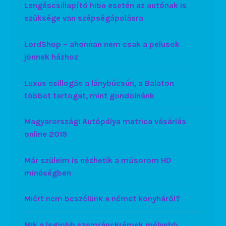
Lengéscsillapító hiba esetén az autónak is
szüksége van szépségápolásra
LordShop – ahonnan nem csak a pelusok
jönnek házhoz
Luxus csillogás a lánybúcsún, a Balaton
többet tartogat, mint gondolnánk
Magyarországi Autópálya matrica vásárlás
online 2019
Már szüleim is nézhetik a műsorom HD
minőségben
Miért nem beszélünk a német konyháról?
Mik a legjobb szemránckrémek mélyebb