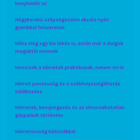
konyhádét is!
Négykerekű szépségszalon akciós nyári
gumikkal felszerelve!
Néha elég egy kis lökés is, aztán már a dolgok
maguktól mennek
Nemcsak a németek praktikusak, hanem mi is
Német pontosság és a székhelyszolgáltatás
találkozása
Németek, kempingezés és az elmaradhatatlan
gázpalack története
Németország hátizsákkal