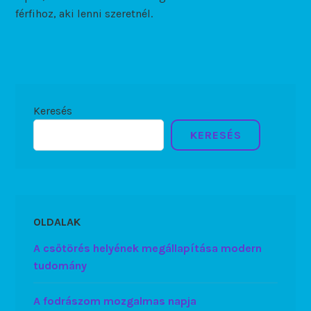
férfihoz, aki lenni szeretnél.
Keresés
KERESÉS
OLDALAK
A csőtörés helyének megállapítása modern
tudomány
A fodrászom mozgalmas napja