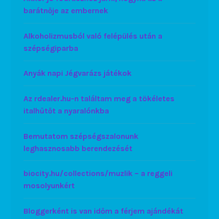
barátnője az embernek
Alkoholizmusból való felépülés után a
szépségiparba
Anyák napi Jégvarázs játékok
Az rdealer.hu-n találtam meg a tökéletes
italhűtőt a nyaralónkba
Bemutatom szépségszalonunk
leghasznosabb berendezését
biocity.hu/collections/muzlik – a reggeli
mosolyunkért
Bloggerként is van időm a férjem ajándékát