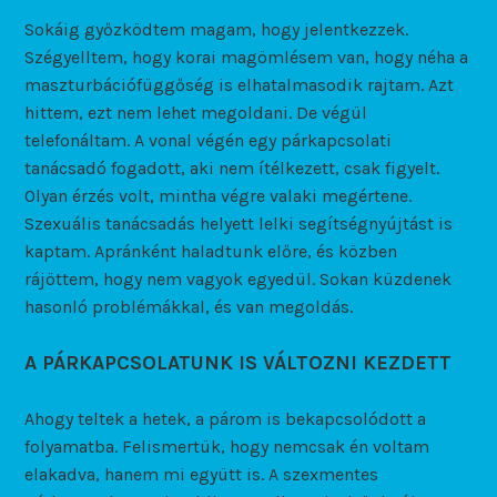
Sokáig győzködtem magam, hogy jelentkezzek.
Szégyelltem, hogy korai magömlésem van, hogy néha a
maszturbációfüggőség is elhatalmasodik rajtam. Azt
hittem, ezt nem lehet megoldani. De végül
telefonáltam. A vonal végén egy párkapcsolati
tanácsadó fogadott, aki nem ítélkezett, csak figyelt.
Olyan érzés volt, mintha végre valaki megértene.
Szexuális tanácsadás helyett lelki segítségnyújtást is
kaptam. Apránként haladtunk előre, és közben
rájöttem, hogy nem vagyok egyedül. Sokan küzdenek
hasonló problémákkal, és van megoldás.
A PÁRKAPCSOLATUNK IS VÁLTOZNI KEZDETT
Ahogy teltek a hetek, a párom is bekapcsolódott a
folyamatba. Felismertük, hogy nemcsak én voltam
elakadva, hanem mi együtt is. A szexmentes