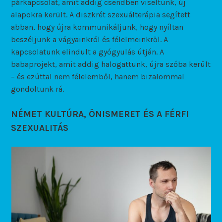
párkapcsolat, amit addig csendben viseltünk, új
alapokra került. A diszkrét szexuálterápia segített
abban, hogy újra kommunikáljunk, hogy nyíltan
beszéljünk a vágyainkról és félelmeinkről. A
kapcsolatunk elindult a gyógyulás útján. A
babaprojekt, amit addig halogattunk, újra szóba került
– és ezúttal nem félelemből, hanem bizalommal
gondoltunk rá.
NÉMET KULTÚRA, ÖNISMERET ÉS A FÉRFI
SZEXUALITÁS