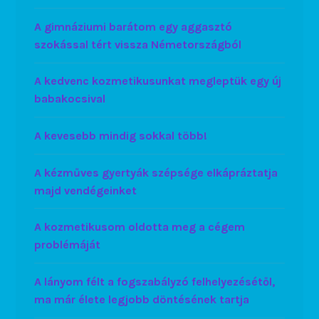
A gimnáziumi barátom egy aggasztó
szokással tért vissza Németországból
A kedvenc kozmetikusunkat megleptük egy új
babakocsival
A kevesebb mindig sokkal több!
A kézműves gyertyák szépsége elkápráztatja
majd vendégeinket
A kozmetikusom oldotta meg a cégem
problémáját
A lányom félt a fogszabályzó felhelyezésétől,
ma már élete legjobb döntésének tartja