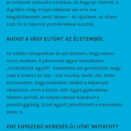
az emberek szexuális szokásai, és hogy az internet, a
digitális világ milyen hatással van erre ma.
Megdöbbentett, amit láttam – és rájöttem, ez rólam
szól. Én is hasonló problémákkal küzdök.
AHOGY A VÁGY ELTŰNT AZ ÉLETEMBŐL
Az utóbbi hónapokban én azt éreztem, hogy valami
nincs rendben. A párommal egyre nehezebben
„működtünk együtt”. Kezdetben azt gondoltam, hogy
csak a stressz az oka – sok munka, kevés idő. Aztán
észrevettem, hogy esténként inkább a képernyőt
választom, mint a közös időt. Egyre gyakrabban
néztem pornót, és szépen lassan kialakult a
pornófüggőség. Ezzel együtt jelentkezett a merevedési
zavar is.
EGY EGYSZERŰ KERESÉS ÚJ UTAT MUTATOTT