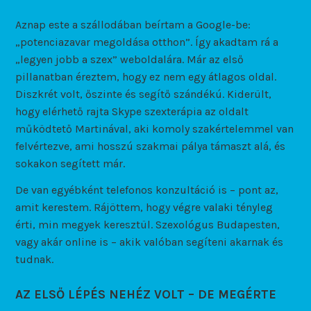
Aznap este a szállodában beírtam a Google-be:
„potenciazavar megoldása otthon”. Így akadtam rá a
„legyen jobb a szex” weboldalára. Már az első
pillanatban éreztem, hogy ez nem egy átlagos oldal.
Diszkrét volt, őszinte és segítő szándékú. Kiderült,
hogy elérhető rajta Skype szexterápia az oldalt
működtető Martinával, aki komoly szakértelemmel van
felvértezve, ami hosszú szakmai pálya támaszt alá, és
sokakon segített már.
De van egyébként telefonos konzultáció is – pont az,
amit kerestem. Rájöttem, hogy végre valaki tényleg
érti, min megyek keresztül. Szexológus Budapesten,
vagy akár online is – akik valóban segíteni akarnak és
tudnak.
AZ ELSŐ LÉPÉS NEHÉZ VOLT – DE MEGÉRTE