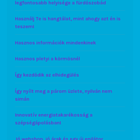
legfontosabb helyisége a fürdőszobád
Használj Te is hangtálat, mint ahogy azt én is
teszem!
Hasznos információk mindenkinek
Hasznos pletyi a körmösnél
Így kezdődik az elhidegülés
Így nyílt meg a párom üzlete, nyilván nem
simán
Innovatív energiatakarékosság a
szépségápolásban!
Jó webshop, jó árak és egy új epilátor