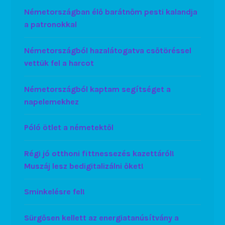
Németországban élő barátnőm pesti kalandja
a patronokkal
Németországból hazalátogatva csőtöréssel
vettük fel a harcot
Németországból kaptam segítséget a
napelemekhez
Póló ötlet a németektől
Régi jó otthoni fittnessezés kazettáról!
Muszáj lesz bedigitalizálni őket!
Sminkelésre fel!
Sürgősen kellett az energiatanúsítvány a