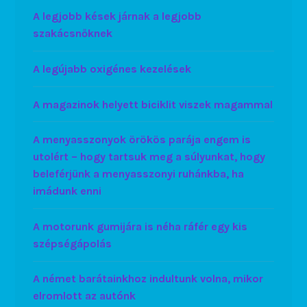
A legjobb kések járnak a legjobb
szakácsnőknek
A legújabb oxigénes kezelések
A magazinok helyett biciklit viszek magammal
A menyasszonyok örökös parája engem is
utolért – hogy tartsuk meg a súlyunkat, hogy
beleférjünk a menyasszonyi ruhánkba, ha
imádunk enni
A motorunk gumijára is néha ráfér egy kis
szépségápolás
A német barátainkhoz indultunk volna, mikor
elromlott az autónk