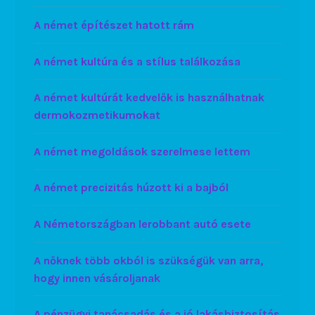
A német építészet hatott rám
A német kultúra és a stílus találkozása
A német kultúrát kedvelők is használhatnak
dermokozmetikumokat
A német megoldások szerelmese lettem
A német precizitás húzott ki a bajból
A Németországban lerobbant autó esete
A nőknek több okból is szükségük van arra,
hogy innen vásároljanak
A pénzügyi tanácsadás és a jó lakásbiztosítás