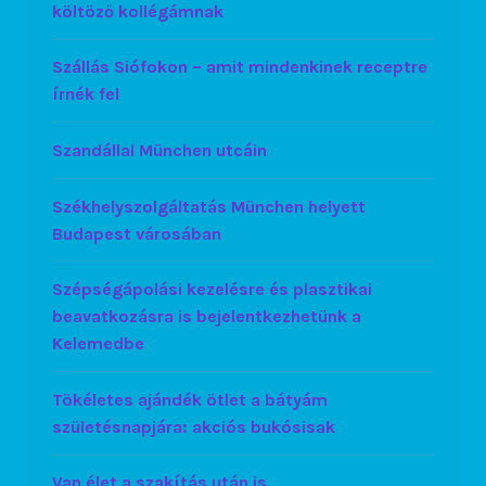
költöző kollégámnak
Szállás Siófokon – amit mindenkinek receptre
írnék fel
Szandállal München utcáin
Székhelyszolgáltatás München helyett
Budapest városában
Szépségápolási kezelésre és plasztikai
beavatkozásra is bejelentkezhetünk a
Kelemedbe
Tökéletes ajándék ötlet a bátyám
születésnapjára: akciós bukósisak
Van élet a szakítás után is