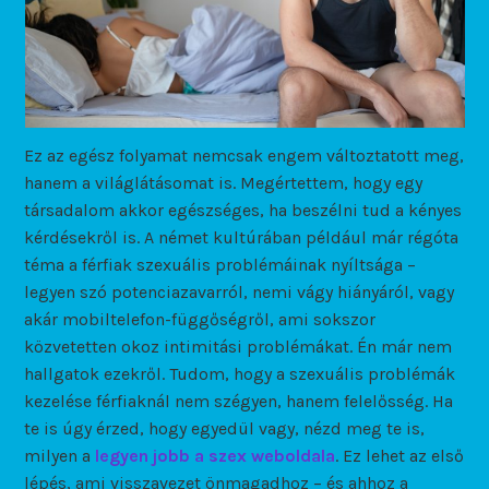
Ez az egész folyamat nemcsak engem változtatott meg,
hanem a világlátásomat is. Megértettem, hogy egy
társadalom akkor egészséges, ha beszélni tud a kényes
kérdésekről is. A német kultúrában például már régóta
téma a férfiak szexuális problémáinak nyíltsága –
legyen szó potenciazavarról, nemi vágy hiányáról, vagy
akár mobiltelefon-függőségről, ami sokszor
közvetetten okoz intimitási problémákat. Én már nem
hallgatok ezekről. Tudom, hogy a szexuális problémák
kezelése férfiaknál nem szégyen, hanem felelősség. Ha
te is úgy érzed, hogy egyedül vagy, nézd meg te is,
milyen a
legyen jobb a szex weboldala
. Ez lehet az első
lépés, ami visszavezet önmagadhoz – és ahhoz a