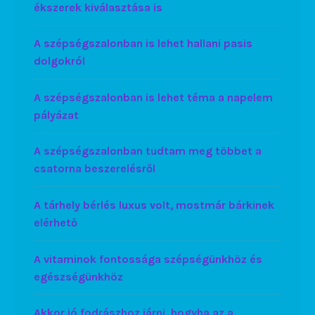
ékszerek kiválasztása is
A szépségszalonban is lehet hallani pasis
dolgokról
A szépségszalonban is lehet téma a napelem
pályázat
A szépségszalonban tudtam meg többet a
csatorna beszerelésről
A tárhely bérlés luxus volt, mostmár bárkinek
elérhető
A vitaminok fontossága szépségünkhöz és
egészségünkhöz
Akkor jó fodrászhoz járni, hogyha az a