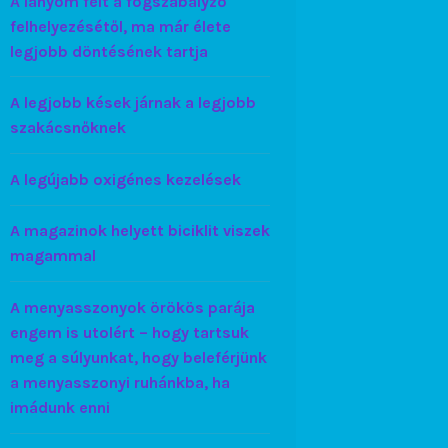
A lányom félt a fogszabályzó
felhelyezésétől, ma már élete
legjobb döntésének tartja
A legjobb kések járnak a legjobb
szakácsnőknek
A legújabb oxigénes kezelések
A magazinok helyett biciklit viszek
magammal
A menyasszonyok örökös parája
engem is utolért – hogy tartsuk
meg a súlyunkat, hogy beleférjünk
a menyasszonyi ruhánkba, ha
imádunk enni