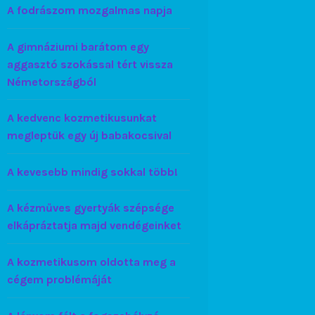
A fodrászom mozgalmas napja
A gimnáziumi barátom egy
aggasztó szokással tért vissza
Németországból
A kedvenc kozmetikusunkat
megleptük egy új babakocsival
A kevesebb mindig sokkal több!
A kézműves gyertyák szépsége
elkápráztatja majd vendégeinket
A kozmetikusom oldotta meg a
cégem problémáját