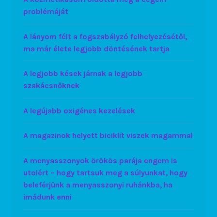
problémáját
A lányom félt a fogszabályzó felhelyezésétől,
ma már élete legjobb döntésének tartja
A legjobb kések járnak a legjobb
szakácsnőknek
A legújabb oxigénes kezelések
A magazinok helyett biciklit viszek magammal
A menyasszonyok örökös parája engem is
utolért – hogy tartsuk meg a súlyunkat, hogy
beleférjünk a menyasszonyi ruhánkba, ha
imádunk enni