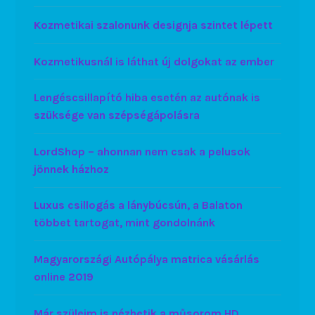
Kozmetikai szalonunk designja szintet lépett
Kozmetikusnál is láthat új dolgokat az ember
Lengéscsillapító hiba esetén az autónak is
szüksége van szépségápolásra
LordShop – ahonnan nem csak a pelusok
jönnek házhoz
Luxus csillogás a lánybúcsún, a Balaton
többet tartogat, mint gondolnánk
Magyarországi Autópálya matrica vásárlás
online 2019
Már szüleim is nézhetik a műsorom HD