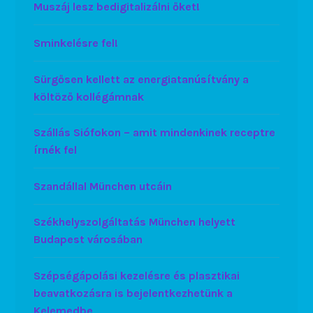
Muszáj lesz bedigitalizálni őket!
Sminkelésre fel!
Sürgősen kellett az energiatanúsítvány a
költöző kollégámnak
Szállás Siófokon – amit mindenkinek receptre
írnék fel
Szandállal München utcáin
Székhelyszolgáltatás München helyett
Budapest városában
Szépségápolási kezelésre és plasztikai
beavatkozásra is bejelentkezhetünk a
Kelemedbe