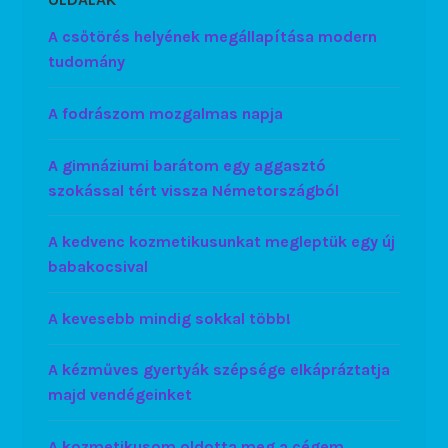
A csőtörés helyének megállapítása modern
tudomány
A fodrászom mozgalmas napja
A gimnáziumi barátom egy aggasztó
szokással tért vissza Németországból
A kedvenc kozmetikusunkat megleptük egy új
babakocsival
A kevesebb mindig sokkal több!
A kézműves gyertyák szépsége elkápráztatja
majd vendégeinket
A kozmetikusom oldotta meg a cégem