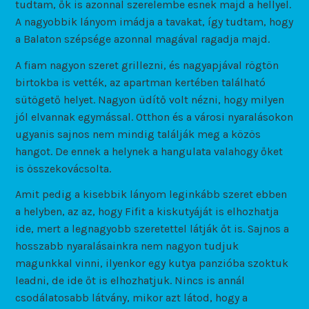
tudtam, ők is azonnal szerelembe esnek majd a hellyel.
A nagyobbik lányom imádja a tavakat, így tudtam, hogy
a Balaton szépsége azonnal magával ragadja majd.
A fiam nagyon szeret grillezni, és nagyapjával rögtön
birtokba is vették, az apartman kertében található
sütögető helyet. Nagyon üdítő volt nézni, hogy milyen
jól elvannak egymással. Otthon és a városi nyaralásokon
ugyanis sajnos nem mindig találják meg a közös
hangot. De ennek a helynek a hangulata valahogy őket
is összekovácsolta.
Amit pedig a kisebbik lányom leginkább szeret ebben
a helyben, az az, hogy Fifit a kiskutyáját is elhozhatja
ide, mert a legnagyobb szeretettel látják őt is. Sajnos a
hosszabb nyaralásainkra nem nagyon tudjuk
magunkkal vinni, ilyenkor egy kutya panzióba szoktuk
leadni, de ide őt is elhozhatjuk. Nincs is annál
csodálatosabb látvány, mikor azt látod, hogy a