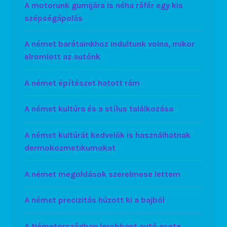
A motorunk gumijára is néha ráfér egy kis
szépségápolás
A német barátainkhoz indultunk volna, mikor
elromlott az autónk
A német építészet hatott rám
A német kultúra és a stílus találkozása
A német kultúrát kedvelők is használhatnak
dermokozmetikumokat
A német megoldások szerelmese lettem
A német precizitás húzott ki a bajból
A Németországban lerobbant autó esete