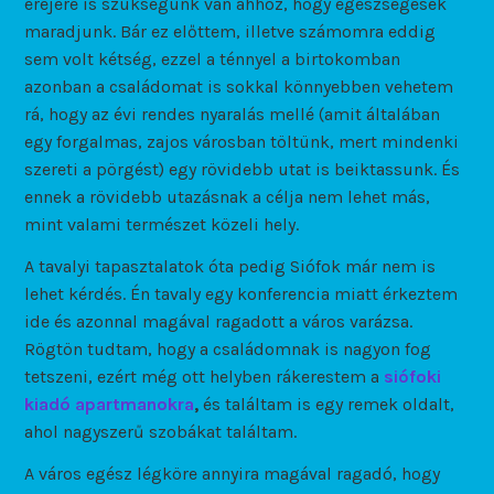
erejére is szükségünk van ahhoz, hogy egészségesek
maradjunk. Bár ez előttem, illetve számomra eddig
sem volt kétség, ezzel a ténnyel a birtokomban
azonban a családomat is sokkal könnyebben vehetem
rá, hogy az évi rendes nyaralás mellé (amit általában
egy forgalmas, zajos városban töltünk, mert mindenki
szereti a pörgést) egy rövidebb utat is beiktassunk. És
ennek a rövidebb utazásnak a célja nem lehet más,
mint valami természet közeli hely.
A tavalyi tapasztalatok óta pedig Siófok már nem is
lehet kérdés. Én tavaly egy konferencia miatt érkeztem
ide és azonnal magával ragadott a város varázsa.
Rögtön tudtam, hogy a családomnak is nagyon fog
tetszeni, ezért még ott helyben rákerestem a
siófoki
kiadó apartmanokra
,
és találtam is egy remek oldalt,
ahol nagyszerű szobákat találtam.
A város egész légköre annyira magával ragadó, hogy