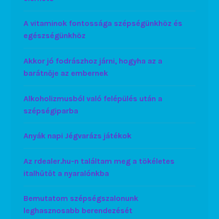
A vitaminok fontossága szépségünkhöz és
egészségünkhöz
Akkor jó fodrászhoz járni, hogyha az a
barátnője az embernek
Alkoholizmusból való felépülés után a
szépségiparba
Anyák napi Jégvarázs játékok
Az rdealer.hu-n találtam meg a tökéletes
italhűtőt a nyaralónkba
Bemutatom szépségszalonunk
leghasznosabb berendezését