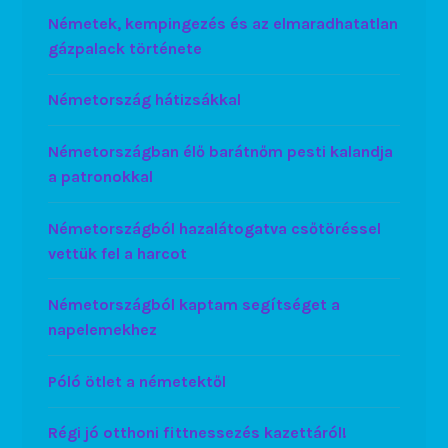
Németek, kempingezés és az elmaradhatatlan
gázpalack története
Németország hátizsákkal
Németországban élő barátnőm pesti kalandja
a patronokkal
Németországból hazalátogatva csőtöréssel
vettük fel a harcot
Németországból kaptam segítséget a
napelemekhez
Póló ötlet a németektől
Régi jó otthoni fittnessezés kazettáról!