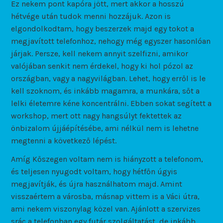
Ez nekem pont kapóra jött, mert akkor a hosszú
hétvége után tudok menni hozzájuk. Azon is
elgondolkodtam, hogy beszerzek majd egy tokot a
megjavított telefonhoz, nehogy még egyszer hasonlóan
járjak. Persze, kell nekem annyit szelfizni, amikor
valójában senkit nem érdekel, hogy ki hol pózol az
országban, vagy a nagyvilágban. Lehet, hogy erről is le
kell szoknom, és inkább magamra, a munkára, sőt a
lelki életemre kéne koncentrálni. Ebben sokat segített a
workshop, mert ott nagy hangsúlyt fektettek az
önbizalom újjáépítésébe, ami nélkül nem is lehetne
megtenni a következő lépést.
Amíg Kőszegen voltam nem is hiányzott a telefonom,
és teljesen nyugodt voltam, hogy hétfőn úgyis
megjavítják, és újra használhatom majd. Amint
visszaértem a városba, másnap vittem is a Váci útra,
ami nekem viszonylag közel van. Ajánlott a szervizes
srác a telefonban egy futár szolgáltatást, de inkább