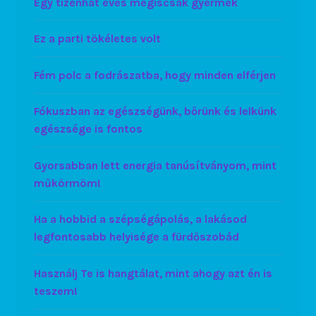
Egy tizenhat éves mégiscsak gyermek
Ez a parti tökéletes volt
Fém polc a fodrászatba, hogy minden elférjen
Fókuszban az egészségünk, bőrünk és lelkünk
egészsége is fontos
Gyorsabban lett energia tanúsítványom, mint
műkörmöm!
Ha a hobbid a szépségápolás, a lakásod
legfontosabb helyisége a fürdőszobád
Használj Te is hangtálat, mint ahogy azt én is
teszem!