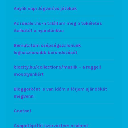
Anyák napi Jégvarázs játékok
Az rdealer.hu-n találtam meg a tökéletes
italhűtőt a nyaralónkba
Bemutatom szépségszalonunk
leghasznosabb berendezését
biocity.hu/collections/muzlik – a reggeli
mosolyunkért
Bloggerként is van időm a férjem ajándékát
megvenni
Contact
Csapatépítőt szerveztem a német