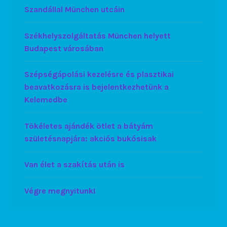
Szandállal München utcáin
Székhelyszolgáltatás München helyett
Budapest városában
Szépségápolási kezelésre és plasztikai
beavatkozásra is bejelentkezhetünk a
Kelemedbe
Tökéletes ajándék ötlet a bátyám
születésnapjára: akciós bukósisak
Van élet a szakítás után is
Végre megnyitunk!