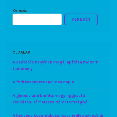
Keresés
KERESÉS
OLDALAK
A csőtörés helyének megállapítása modern
tudomány
A fodrászom mozgalmas napja
A gimnáziumi barátom egy aggasztó
szokással tért vissza Németországból
A kedvenc kozmetikusunkat megleptük egy új