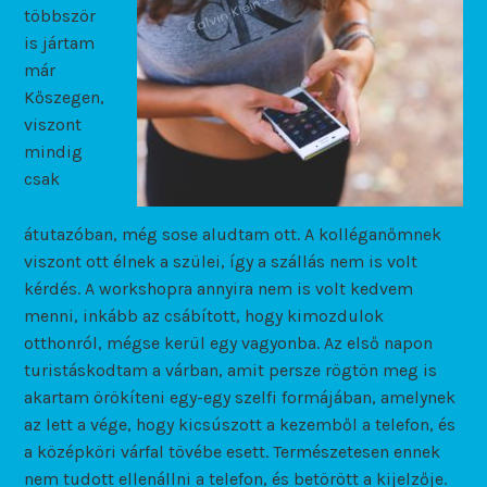
többször
is jártam
már
Kőszegen,
viszont
mindig
csak
átutazóban, még sose aludtam ott. A kolléganőmnek
viszont ott élnek a szülei, így a szállás nem is volt
kérdés. A workshopra annyira nem is volt kedvem
menni, inkább az csábított, hogy kimozdulok
otthonról, mégse kerül egy vagyonba. Az első napon
turistáskodtam a várban, amit persze rögtön meg is
akartam örökíteni egy-egy szelfi formájában, amelynek
az lett a vége, hogy kicsúszott a kezemből a telefon, és
a középköri várfal tövébe esett. Természetesen ennek
nem tudott ellenállni a telefon, és betörött a kijelzője.