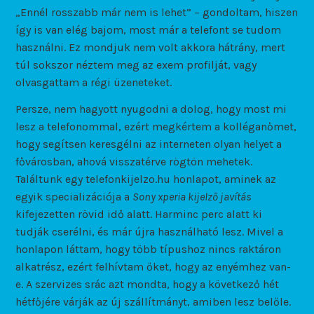
„Ennél rosszabb már nem is lehet” – gondoltam, hiszen
így is van elég bajom, most már a telefont se tudom
használni. Ez mondjuk nem volt akkora hátrány, mert
túl sokszor néztem meg az exem profilját, vagy
olvasgattam a régi üzeneteket.
Persze, nem hagyott nyugodni a dolog, hogy most mi
lesz a telefonommal, ezért megkértem a kolléganőmet,
hogy segítsen keresgélni az interneten olyan helyet a
fővárosban, ahová visszatérve rögtön mehetek.
Találtunk egy telefonkijelzo.hu honlapot, aminek az
egyik specializációja a
Sony xperia kijelző javítás
kifejezetten rövid idő alatt. Harminc perc alatt ki
tudják cserélni, és már újra használható lesz. Mivel a
honlapon láttam, hogy több típushoz nincs raktáron
alkatrész, ezért felhívtam őket, hogy az enyémhez van-
e. A szervizes srác azt mondta, hogy a következő hét
hétfőjére várják az új szállítmányt, amiben lesz belőle.