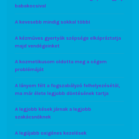
babakocsival
A kevesebb mindig sokkal több!
A kézműves gyertyák szépsége elkápráztatja
majd vendégeinket
A kozmetikusom oldotta meg a cégem
problémáját
A lányom félt a fogszabályzó felhelyezésétől,
ma már élete legjobb döntésének tartja
A legjobb kések járnak a legjobb
szakácsnőknek
A legújabb oxigénes kezelések