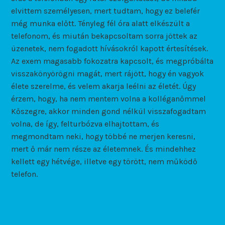
elvittem személyesen, mert tudtam, hogy ez belefér
még munka előtt. Tényleg fél óra alatt elkészült a
telefonom, és miután bekapcsoltam sorra jöttek az
üzenetek, nem fogadott hívásokról kapott értesítések.
Az exem magasabb fokozatra kapcsolt, és megpróbálta
visszakönyörögni magát, mert rájött, hogy én vagyok
élete szerelme, és velem akarja leélni az életét. Úgy
érzem, hogy, ha nem mentem volna a kolléganőmmel
Kőszegre, akkor minden gond nélkül visszafogadtam
volna, de így, felturbózva elhajtottam, és
megmondtam neki, hogy többé ne merjen keresni,
mert ő már nem része az életemnek. És mindehhez
kellett egy hétvége, illetve egy törött, nem működő
telefon.