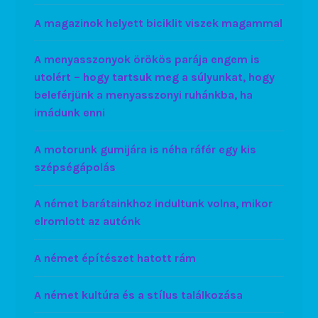
A magazinok helyett biciklit viszek magammal
A menyasszonyok örökös parája engem is
utolért – hogy tartsuk meg a súlyunkat, hogy
beleférjünk a menyasszonyi ruhánkba, ha
imádunk enni
A motorunk gumijára is néha ráfér egy kis
szépségápolás
A német barátainkhoz indultunk volna, mikor
elromlott az autónk
A német építészet hatott rám
A német kultúra és a stílus találkozása