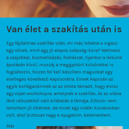
Van élet a szakítás után is
Egy fájdalmas szakítás után, mi más lehetne a vigasz
egy nőnek, mint egy jó alapos szépség-kúra? Wellness
a csajokkal, kozmetikázás, fodrászat. Ilyenkor a lelkünk
ápolásán kívül, muszáj a meggyötört külsőnkkel is
foglalkozni, hiszen fel kell készíteni magunkat egy
esetleges következő kapcsolatra. Ennek kapcsán az
egyik kolléganőmnek az az ötlete támadt, hogy elvisz
egy olyan workshopra, amelynek a szakítás, és az utána
lévő időszakból való kilábalás a témája. Először nem
tartottam jó ötletnek, de mivel egy vidéki kisvárosban
volt, ahol biztosan nagy a nyugalom, belementem.
Már