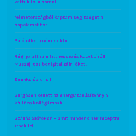
vettük fel a harcot
Németországból kaptam segítséget a
napelemekhez
Póló ötlet a németektől
Régi jó otthoni fittnessezés kazettáról!
Muszáj lesz bedigitalizálni őket!
Sminkelésre fel!
Sürgősen kellett az energiatanúsítvány a
költöző kollégámnak
Szállás Siófokon – amit mindenkinek receptre
írnék fel