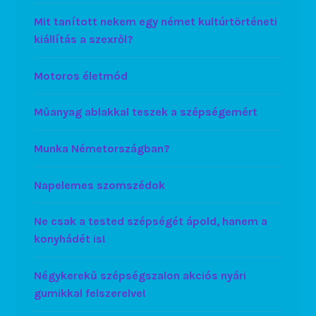
Mit tanított nekem egy német kultúrtörténeti
kiállítás a szexről?
Motoros életmód
Műanyag ablakkal teszek a szépségemért
Munka Németországban?
Napelemes szomszédok
Ne csak a tested szépségét ápold, hanem a
konyhádét is!
Négykerekű szépségszalon akciós nyári
gumikkal felszerelve!