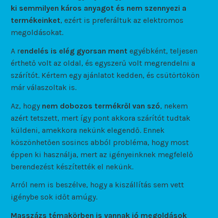
ki semmilyen káros anyagot és nem szennyezi a
termékeinket
, ezért is preferáltuk az elektromos
megoldásokat.
A r
endelés is elég gyorsan ment
egyébként, teljesen
érthető volt az oldal, és egyszerű volt megrendelni a
szárítót. Kértem egy ajánlatot kedden, és csütörtökön
már válaszoltak is.
Az, hogy
nem dobozos termékről van szó
, nekem
azért tetszett, mert így pont akkora szárítót tudtak
küldeni, amekkora nekünk elegendő. Ennek
köszönhetően sosincs abból probléma, hogy most
éppen ki használja, mert az igényeinknek megfelelő
berendezést készítették el nekünk.
Arról nem is beszélve, hogy a kiszállítás sem vett
igénybe sok időt amúgy.
Masszázs témakörben is vannak jó megoldások