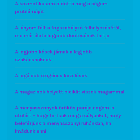
A kozmetikusom oldotta meg a cégem
problémáját
A lányom félt a fogszabályzó felhelyezésétől,
ma már élete legjobb döntésének tartja
A legjobb kések járnak a legjobb
szakácsnőknek
A legújabb oxigénes kezelések
A magazinok helyett biciklit viszek magammal
A menyasszonyok örökös parája engem is
utolért – hogy tartsuk meg a súlyunkat, hogy
beleférjünk a menyasszonyi ruhánkba, ha
imádunk enni