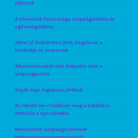
elérhető
A vitaminok fontossága szépségünkhöz és
egészségünkhöz
Akkor jó fodrászhoz járni, hogyha az a
barátnője az embernek
Alkoholizmusból való felépülés után a
szépségiparba
Anyák napi Jégvarázs játékok
Az rdealer.hu-n találtam meg a tökéletes
italhűtőt a nyaralónkba
Bemutatom szépségszalonunk
leghasznosabb berendezését