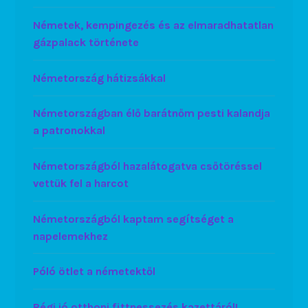
Németek, kempingezés és az elmaradhatatlan
gázpalack története
Németország hátizsákkal
Németországban élő barátnőm pesti kalandja
a patronokkal
Németországból hazalátogatva csőtöréssel
vettük fel a harcot
Németországból kaptam segítséget a
napelemekhez
Póló ötlet a németektől
Régi jó otthoni fittnessezés kazettáról!