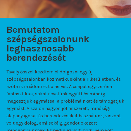
Bemutatom
szépségszalonunk
leghasznosabb
berendezését
Tavaly ősszel kezdtem el dolgozni egy új
szépségszalonban kozmetikusként a 11.kerületben, és
azóta is imádom ezt a helyet. A csapat egyszerűen
fantasztikus, sokat nevetünk együtt és mindig
megosztjuk egymással a problémáinkat és támogatjuk
egymást. A szalon nagyon jól felszerelt, minőségi
alapanyagokat és berendezéseket használunk, viszont
volt egy dolog, ami sokáig gondot okozott
mindannyiunknak. Ez pedig az volt, hogy nem volt