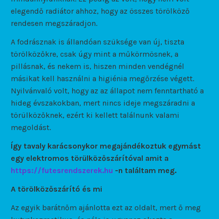
elegendő radiátor ahhoz, hogy az összes törölköző
rendesen megszáradjon.
A fodrásznak is állandóan szüksége van új, tiszta
törölközőkre, csak úgy mint a műkörmösnek, a
pillásnak, és nekem is, hiszen minden vendégnél
másikat kell használni a higiénia megőrzése végett.
Nyilvánvaló volt, hogy az az állapot nem fenntartható a
hideg évszakokban, mert nincs ideje megszáradni a
törülközőknek, ezért ki kellett találnunk valami
megoldást.
Így tavaly karácsonykor megajándékoztuk egymást
egy elektromos törülközőszárítóval amit a
https://futesrendszerek.hu
-n találtam meg.
A törölközőszárító és mi
Az egyik barátnőm ajánlotta ezt az oldalt, mert ő meg