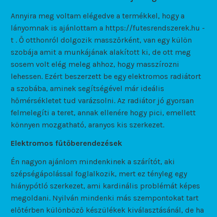
Annyira meg voltam elégedve a termékkel, hogy a
lányomnak is ajánlottam a https://futesrendszerek.hu -
t . Ő otthonról dolgozik masszőrként, van egy külön
szobája amit a munkájának alakított ki, de ott meg
sosem volt elég meleg ahhoz, hogy masszírozni
lehessen. Ezért beszerzett be egy elektromos radiátort
a szobába, aminek segítségével már ideális
hőmérsékletet tud varázsolni. Az radiátor jó gyorsan
felmelegíti a teret, annak ellenére hogy pici, emellett
könnyen mozgatható, aranyos kis szerkezet.
Elektromos fűtőberendezések
Én nagyon ajánlom mindenkinek a szárítót, aki
szépségápolással foglalkozik, mert ez tényleg egy
hiánypótló szerkezet, ami kardinális problémát képes
megoldani. Nyilván mindenki más szempontokat tart
előtérben különböző készülékek kiválasztásánál, de ha