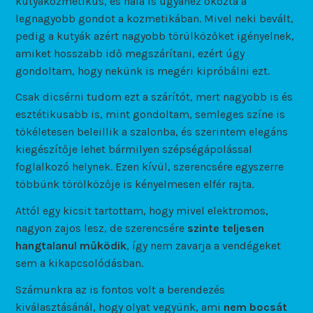
kutyakozmetikus, és nála is ugyanez okozta a
legnagyobb gondot a kozmetikában. Mivel neki bevált,
pedig a kutyák azért nagyobb törülközőket igényelnek,
amiket hosszabb idő megszárítani, ezért úgy
gondoltam, hogy nekünk is megéri kipróbálni ezt.
Csak dicsérni tudom ezt a szárítót, mert nagyobb is és
esztétikusabb is, mint gondoltam, semleges színe is
tökéletesen beleillik a szalonba, és szerintem elegáns
kiegészítője lehet bármilyen szépségápolással
foglalkozó helynek. Ezen kívül, szerencsére egyszerre
többünk törölközője is kényelmesen elfér rajta.
Attól egy kicsit tartottam, hogy mivel elektromos,
nagyon zajos lesz, de szerencsére
szinte teljesen
hangtalanul működik
, így nem zavarja a vendégeket
sem a kikapcsolódásban.
Számunkra az is fontos volt a berendezés
kiválasztásánál, hogy olyat vegyünk, ami
nem bocsát