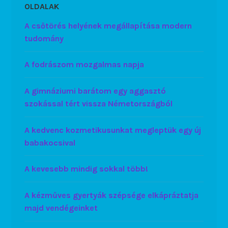
OLDALAK
A csőtörés helyének megállapítása modern
tudomány
A fodrászom mozgalmas napja
A gimnáziumi barátom egy aggasztó
szokással tért vissza Németországból
A kedvenc kozmetikusunkat megleptük egy új
babakocsival
A kevesebb mindig sokkal több!
A kézműves gyertyák szépsége elkápráztatja
majd vendégeinket