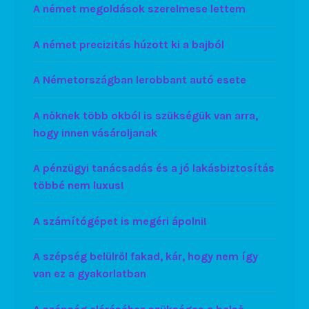
A német megoldások szerelmese lettem
A német precizitás húzott ki a bajból
A Németországban lerobbant autó esete
A nőknek több okból is szükségük van arra,
hogy innen vásároljanak
A pénzügyi tanácsadás és a jó lakásbiztosítás
többé nem luxus!
A számítógépet is megéri ápolni!
A szépség belülről fakad, kár, hogy nem így
van ez a gyakorlatban