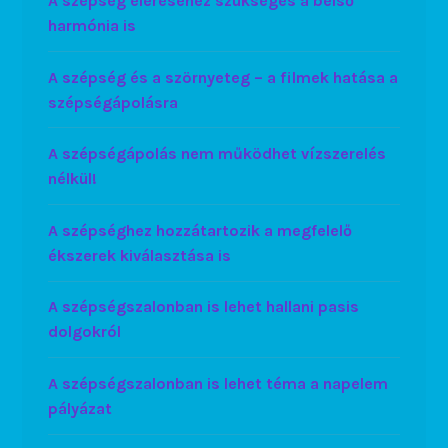
A szépség eléréséhez szükséges a belső
harmónia is
A szépség és a szörnyeteg – a filmek hatása a
szépségápolásra
A szépségápolás nem működhet vízszerelés
nélkül!
A szépséghez hozzátartozik a megfelelő
ékszerek kiválasztása is
A szépségszalonban is lehet hallani pasis
dolgokról
A szépségszalonban is lehet téma a napelem
pályázat