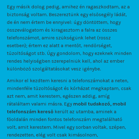
Egy másik dolog pedig, amihez én ragaszkodtam, az a
biztonság voltam. Beszereztünk egy elsősegély ládát,
de én nem értem be ennyivel: úgy döntöttem, hogy
összeválogatom és kiragasztom a falra az összes
telefonszámot, amire szükségünk lehet (rossz
esetben); értem ez alatt a mentőt, rendőrséget,
tűzoltóságot stb. Úgy gondolom, hogy ezeknek minden
rendes helyiségben szerepelniük kell, ahol az ember
különböző szolgáltatásokat vesz igénybe.
Amikor el kezdtem keresni a telefonszámokat a neten,
mindenféle tűzoltóságot és kórházat megkaptam, csak
azt nem, amit kerestem, egészen addig, amíg
rátaláltam valami másra. Egy
mobil tudakozó, mobil
telefonszám kereső
került az utamba, aminek a
főoldalán minden fontos telefonszám megtalálható
volt, amit kerestem. Mivel egy sorban voltak, szépen,
rendezetten, elég volt csak kimásolnom,