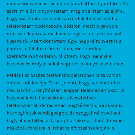
megszerkesztenem és máris küldhettem nyomtatni. De
azért, mielőtt kinyomtattam, még oda írtam az aljára,
hogy más fontos telefonszám érdekében nézelődj a
telefonszam-tudakozo.hu oldalon. Kicsit olyan volt,
mintha reklám akarna lenni az egész, de szó sem volt
ilyesmiről. Azért döntöttem úgy, hogy kiírom ezt is a
papírra, a telefonszámok után, mert amikor
szétnéztem az oldalon, rájöttem, hogy mennyire
hasznos és milyen sokat segíthet bizonyos esetekben.
Például az összes telefonszolgáltatónak rajta volt az
online tudakozója. Ez azt jelenti, hogy keresni tudsz
név, lakcím, irányítószám alapján telefonszámokat. Ez
hasznos lehet, ha valakinek elvesztetted a
telefonszámát, de restelled megkérdezni, de akkor is,
ha meghívtak vendégségbe, de szégyelled bevallani,
hogy elfelejtetted azt, hogy hol lakik az illető. Ugyanez
működik fordítva is, tehát telefonszám alapján is