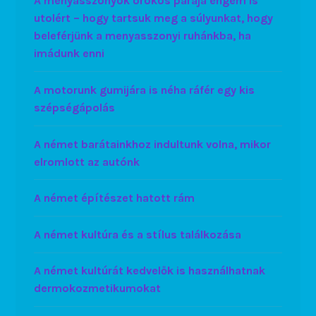
A menyasszonyok örökös parája engem is
utolért – hogy tartsuk meg a súlyunkat, hogy
beleférjünk a menyasszonyi ruhánkba, ha
imádunk enni
A motorunk gumijára is néha ráfér egy kis
szépségápolás
A német barátainkhoz indultunk volna, mikor
elromlott az autónk
A német építészet hatott rám
A német kultúra és a stílus találkozása
A német kultúrát kedvelők is használhatnak
dermokozmetikumokat