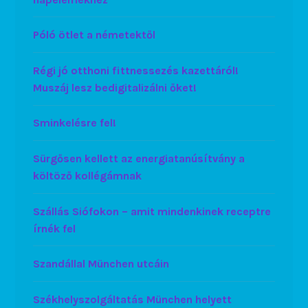
Póló ötlet a németektől
Régi jó otthoni fittnessezés kazettáról!
Muszáj lesz bedigitalizálni őket!
Sminkelésre fel!
Sürgősen kellett az energiatanúsítvány a
költöző kollégámnak
Szállás Siófokon – amit mindenkinek receptre
írnék fel
Szandállal München utcáin
Székhelyszolgáltatás München helyett