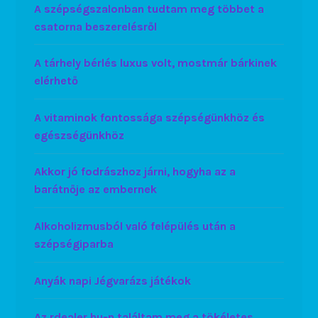
A szépségszalonban tudtam meg többet a
csatorna beszerelésről
A tárhely bérlés luxus volt, mostmár bárkinek
elérhető
A vitaminok fontossága szépségünkhöz és
egészségünkhöz
Akkor jó fodrászhoz járni, hogyha az a
barátnője az embernek
Alkoholizmusból való felépülés után a
szépségiparba
Anyák napi Jégvarázs játékok
Az rdealer.hu-n találtam meg a tökéletes