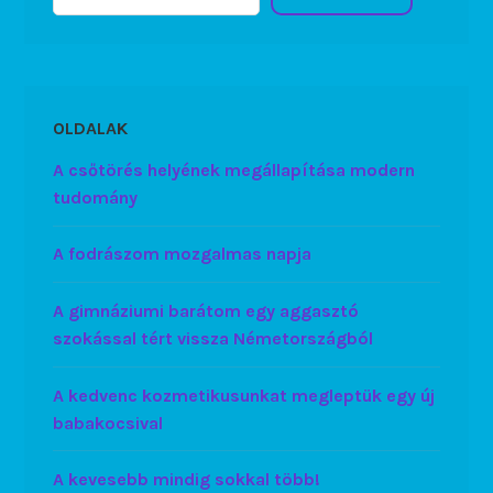
OLDALAK
A csőtörés helyének megállapítása modern
tudomány
A fodrászom mozgalmas napja
A gimnáziumi barátom egy aggasztó
szokással tért vissza Németországból
A kedvenc kozmetikusunkat megleptük egy új
babakocsival
A kevesebb mindig sokkal több!