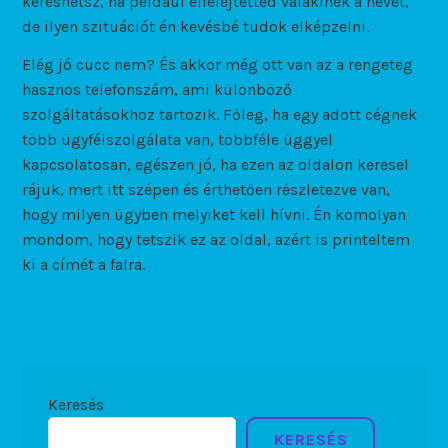
kereshetsz, ha például elfelejtetted valakinek a nevét,
de ilyen szituációt én kevésbé tudok elképzelni.
Elég jó cucc nem? És akkor még ott van az a rengeteg
hasznos telefonszám, ami különböző
szolgáltatásokhoz tartozik. Főleg, ha egy adott cégnek
több ügyfélszolgálata van, többféle üggyel
kapcsolatosan, egészen jó, ha ezen az oldalon keresel
rájuk, mert itt szépen és érthetően részletezve van,
hogy milyen ügyben melyiket kell hívni. Én komolyan
mondom, hogy tetszik ez az oldal, azért is printeltem
ki a címét a falra.
Keresés
KERESÉS