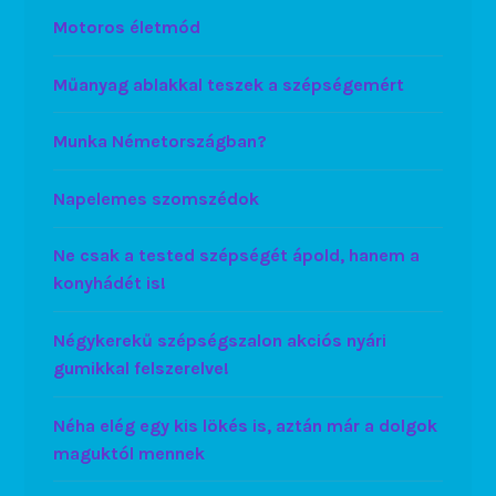
Motoros életmód
Műanyag ablakkal teszek a szépségemért
Munka Németországban?
Napelemes szomszédok
Ne csak a tested szépségét ápold, hanem a
konyhádét is!
Négykerekű szépségszalon akciós nyári
gumikkal felszerelve!
Néha elég egy kis lökés is, aztán már a dolgok
maguktól mennek