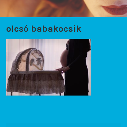
olcsó babakocsik