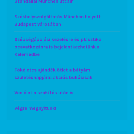
Szandállal München utcáin
Székhelyszolgáltatás München helyett
Budapest városában
Szépségápolási kezelésre és plasztikai
beavatkozásra is bejelentkezhetünk a
Kelemedbe
Tökéletes ajándék ötlet a bátyám
születésnapjára: akciós bukósisak
Van élet a szakítás után is
Végre megnyitunk!