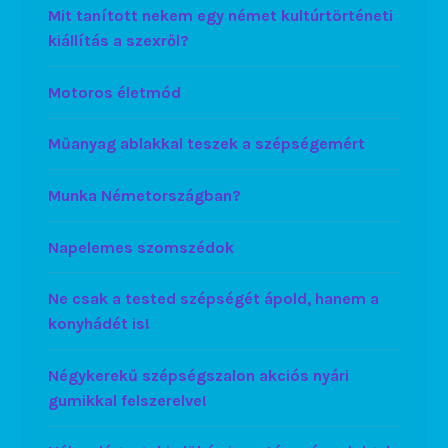
Mit tanított nekem egy német kultúrtörténeti
kiállítás a szexről?
Motoros életmód
Műanyag ablakkal teszek a szépségemért
Munka Németországban?
Napelemes szomszédok
Ne csak a tested szépségét ápold, hanem a
konyhádét is!
Négykerekű szépségszalon akciós nyári
gumikkal felszerelve!