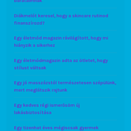
barátaimnak
Diákmelót keresel, hogy a skincare rutinod
finanszírozd?
Egy életmód magazin rávilágított, hogy mi
hiányzik a sikerhez
Egy életmódmagazin adta az ötletet, hogy
stílust váltsak
Egy jó masszázstól természetesen szépülünk,
mert meglátszik rajtunk
Egy kedves régi ismerősöm új
lakásbiztosítása
Egy tizenhat éves mégiscsak gyermek