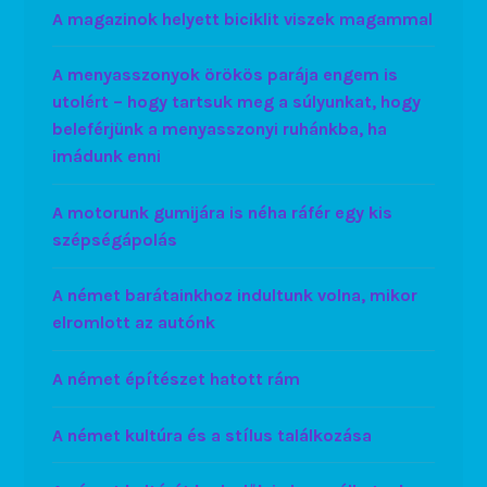
A magazinok helyett biciklit viszek magammal
A menyasszonyok örökös parája engem is
utolért – hogy tartsuk meg a súlyunkat, hogy
beleférjünk a menyasszonyi ruhánkba, ha
imádunk enni
A motorunk gumijára is néha ráfér egy kis
szépségápolás
A német barátainkhoz indultunk volna, mikor
elromlott az autónk
A német építészet hatott rám
A német kultúra és a stílus találkozása