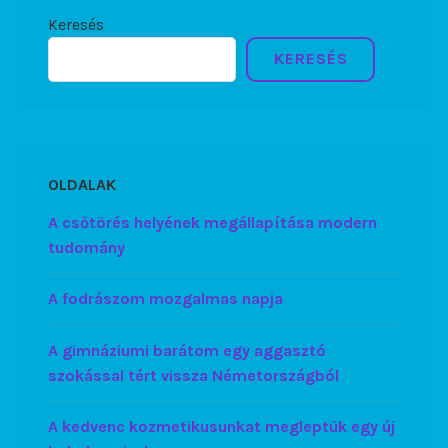
Keresés
KERESÉS
OLDALAK
A csőtörés helyének megállapítása modern
tudomány
A fodrászom mozgalmas napja
A gimnáziumi barátom egy aggasztó
szokással tért vissza Németországból
A kedvenc kozmetikusunkat megleptük egy új