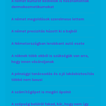
A német kultúrát kedvelők is használhatnak
dermokozmetikumokat
A német megoldások szerelmese lettem
A német precizitás húzott ki a bajból
A Németországban lerobbant autó esete
A nőknek több okból is szükségük van arra,
hogy innen vásároljanak
A pénzügyi tanácsadás és a jó lakásbiztosítás
többé nem luxus!
A számítógépet is megéri ápolni!
A szépség belülről fakad, kár, hogy nem így