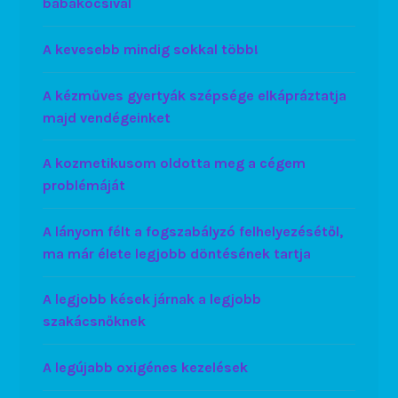
babakocsival
A kevesebb mindig sokkal több!
A kézműves gyertyák szépsége elkápráztatja
majd vendégeinket
A kozmetikusom oldotta meg a cégem
problémáját
A lányom félt a fogszabályzó felhelyezésétől,
ma már élete legjobb döntésének tartja
A legjobb kések járnak a legjobb
szakácsnőknek
A legújabb oxigénes kezelések