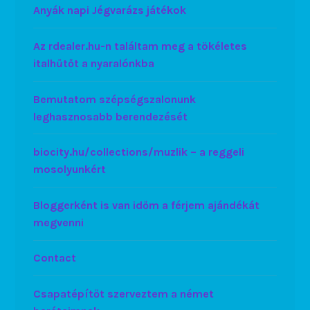
Anyák napi Jégvarázs játékok
Az rdealer.hu-n találtam meg a tökéletes
italhűtőt a nyaralónkba
Bemutatom szépségszalonunk
leghasznosabb berendezését
biocity.hu/collections/muzlik – a reggeli
mosolyunkért
Bloggerként is van időm a férjem ajándékát
megvenni
Contact
Csapatépítőt szerveztem a német