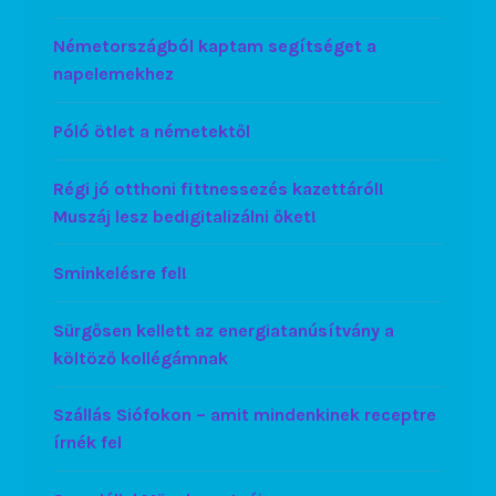
Németországból kaptam segítséget a
napelemekhez
Póló ötlet a németektől
Régi jó otthoni fittnessezés kazettáról!
Muszáj lesz bedigitalizálni őket!
Sminkelésre fel!
Sürgősen kellett az energiatanúsítvány a
költöző kollégámnak
Szállás Siófokon – amit mindenkinek receptre
írnék fel