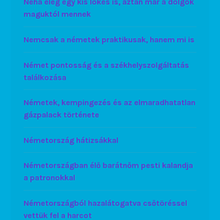
Néha elég egy kis lökés is, aztán már a dolgok
maguktól mennek
Nemcsak a németek praktikusak, hanem mi is
Német pontosság és a székhelyszolgáltatás
találkozása
Németek, kempingezés és az elmaradhatatlan
gázpalack története
Németország hátizsákkal
Németországban élő barátnőm pesti kalandja
a patronokkal
Németországból hazalátogatva csőtöréssel
vettük fel a harcot