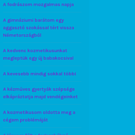
A fodrászom mozgalmas napja
A gimnáziumi barátom egy
aggasztó szokással tért vissza
Németországból
A kedvenc kozmetikusunkat
megleptük egy új babakocsival
A kevesebb mindig sokkal több!
A kézműves gyertyák szépsége
elkápráztatja majd vendégeinket
A kozmetikusom oldotta meg a
cégem problémáját