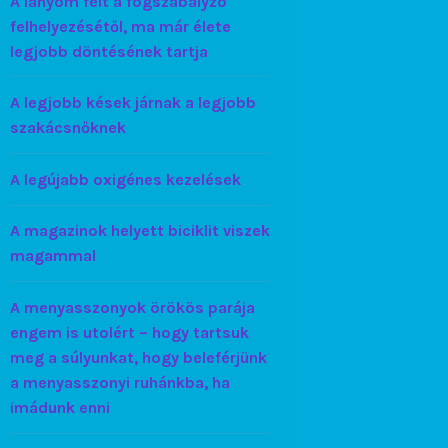
A lányom félt a fogszabályzó
felhelyezésétől, ma már élete
legjobb döntésének tartja
A legjobb kések járnak a legjobb
szakácsnőknek
A legújabb oxigénes kezelések
A magazinok helyett biciklit viszek
magammal
A menyasszonyok örökös parája
engem is utolért – hogy tartsuk
meg a súlyunkat, hogy beleférjünk
a menyasszonyi ruhánkba, ha
imádunk enni