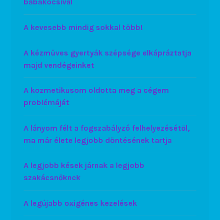
babakocsival
A kevesebb mindig sokkal több!
A kézműves gyertyák szépsége elkápráztatja
majd vendégeinket
A kozmetikusom oldotta meg a cégem
problémáját
A lányom félt a fogszabályzó felhelyezésétől,
ma már élete legjobb döntésének tartja
A legjobb kések járnak a legjobb
szakácsnőknek
A legújabb oxigénes kezelések