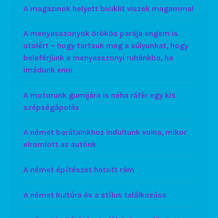
A magazinok helyett biciklit viszek magammal
A menyasszonyok örökös parája engem is
utolért – hogy tartsuk meg a súlyunkat, hogy
beleférjünk a menyasszonyi ruhánkba, ha
imádunk enni
A motorunk gumijára is néha ráfér egy kis
szépségápolás
A német barátainkhoz indultunk volna, mikor
elromlott az autónk
A német építészet hatott rám
A német kultúra és a stílus találkozása