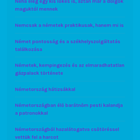
Néha elég egy kis lökés is, aztán már a dolgok
maguktól mennek
Nemcsak a németek praktikusak, hanem mi is
Német pontosság és a székhelyszolgáltatás
találkozása
Németek, kempingezés és az elmaradhatatlan
gázpalack története
Németország hátizsákkal
Németországban élő barátnőm pesti kalandja
a patronokkal
Németországból hazalátogatva csőtöréssel
vettük fel a harcot