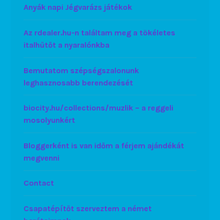
Anyák napi Jégvarázs játékok
Az rdealer.hu-n találtam meg a tökéletes
italhűtőt a nyaralónkba
Bemutatom szépségszalonunk
leghasznosabb berendezését
biocity.hu/collections/muzlik – a reggeli
mosolyunkért
Bloggerként is van időm a férjem ajándékát
megvenni
Contact
Csapatépítőt szerveztem a német