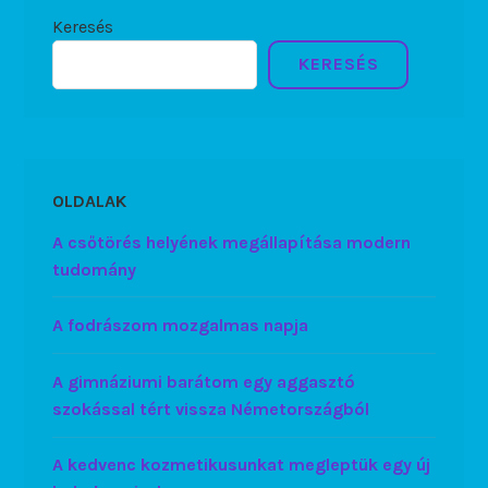
Keresés
KERESÉS
OLDALAK
A csőtörés helyének megállapítása modern
tudomány
A fodrászom mozgalmas napja
A gimnáziumi barátom egy aggasztó
szokással tért vissza Németországból
A kedvenc kozmetikusunkat megleptük egy új