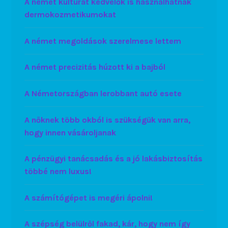
A német kultúrát kedvelők is használhatnak
dermokozmetikumokat
A német megoldások szerelmese lettem
A német precizitás húzott ki a bajból
A Németországban lerobbant autó esete
A nőknek több okból is szükségük van arra,
hogy innen vásároljanak
A pénzügyi tanácsadás és a jó lakásbiztosítás
többé nem luxus!
A számítógépet is megéri ápolni!
A szépség belülről fakad, kár, hogy nem így