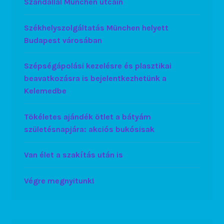
Szandállal München utcáin
Székhelyszolgáltatás München helyett
Budapest városában
Szépségápolási kezelésre és plasztikai
beavatkozásra is bejelentkezhetünk a
Kelemedbe
Tökéletes ajándék ötlet a bátyám
születésnapjára: akciós bukósisak
Van élet a szakítás után is
Végre megnyitunk!