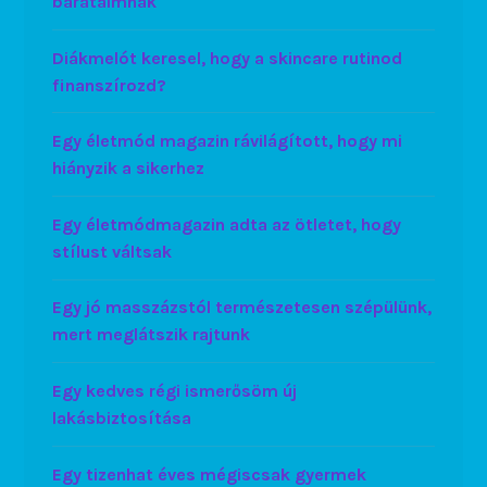
barátaimnak
Diákmelót keresel, hogy a skincare rutinod
finanszírozd?
Egy életmód magazin rávilágított, hogy mi
hiányzik a sikerhez
Egy életmódmagazin adta az ötletet, hogy
stílust váltsak
Egy jó masszázstól természetesen szépülünk,
mert meglátszik rajtunk
Egy kedves régi ismerősöm új
lakásbiztosítása
Egy tizenhat éves mégiscsak gyermek