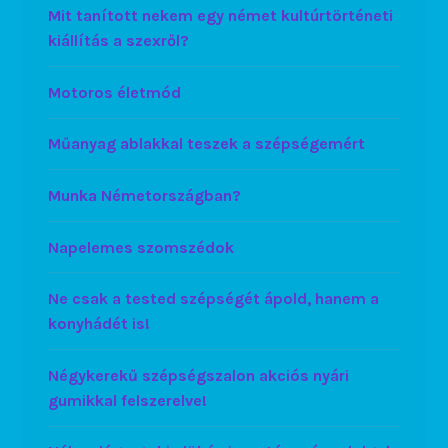
Mit tanított nekem egy német kultúrtörténeti
kiállítás a szexről?
Motoros életmód
Műanyag ablakkal teszek a szépségemért
Munka Németországban?
Napelemes szomszédok
Ne csak a tested szépségét ápold, hanem a
konyhádét is!
Négykerekű szépségszalon akciós nyári
gumikkal felszerelve!