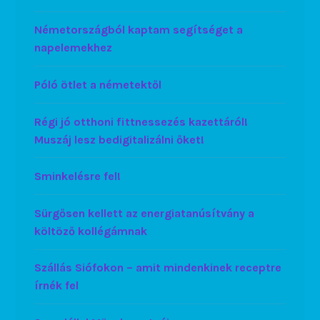
Németországból kaptam segítséget a
napelemekhez
Póló ötlet a németektől
Régi jó otthoni fittnessezés kazettáról!
Muszáj lesz bedigitalizálni őket!
Sminkelésre fel!
Sürgősen kellett az energiatanúsítvány a
költöző kollégámnak
Szállás Siófokon – amit mindenkinek receptre
írnék fel