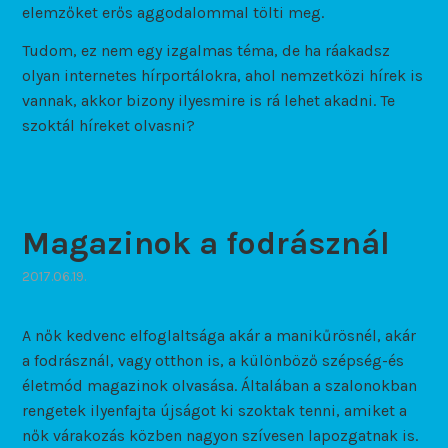
elemzőket erős aggodalommal tölti meg.
Tudom, ez nem egy izgalmas téma, de ha ráakadsz
olyan internetes hírportálokra, ahol nemzetközi hírek is
vannak, akkor bizony ilyesmire is rá lehet akadni. Te
szoktál híreket olvasni?
Magazinok a fodrásznál
2017.06.19.
A nők kedvenc elfoglaltsága akár a manikűrösnél, akár
a fodrásznál, vagy otthon is, a különböző szépség-és
életmód magazinok olvasása. Általában a szalonokban
rengetek ilyenfajta újságot ki szoktak tenni, amiket a
nők várakozás közben nagyon szívesen lapozgatnak is.