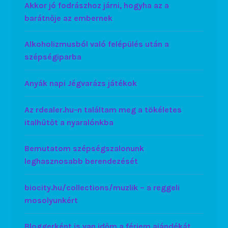
Akkor jó fodrászhoz járni, hogyha az a
barátnője az embernek
Alkoholizmusból való felépülés után a
szépségiparba
Anyák napi Jégvarázs játékok
Az rdealer.hu-n találtam meg a tökéletes
italhűtőt a nyaralónkba
Bemutatom szépségszalonunk
leghasznosabb berendezését
biocity.hu/collections/muzlik – a reggeli
mosolyunkért
Bloggerként is van időm a férjem ajándékát