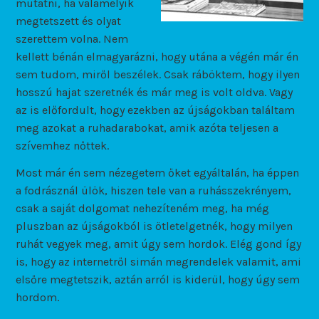
mutatni, ha valamelyik
megtetszett és olyat
szerettem volna. Nem
kellett bénán elmagyarázni, hogy utána a végén már én
sem tudom, miről beszélek. Csak ráböktem, hogy ilyen
hosszú hajat szeretnék és már meg is volt oldva. Vagy
az is előfordult, hogy ezekben az újságokban találtam
meg azokat a ruhadarabokat, amik azóta teljesen a
szívemhez nőttek.
Most már én sem nézegetem őket egyáltalán, ha éppen
a fodrásznál ülök, hiszen tele van a ruhásszekrényem,
csak a saját dolgomat nehezíteném meg, ha még
pluszban az újságokból is ötletelgetnék, hogy milyen
ruhát vegyek meg, amit úgy sem hordok. Elég gond így
is, hogy az internetről simán megrendelek valamit, ami
elsőre megtetszik, aztán arról is kiderül, hogy úgy sem
hordom.