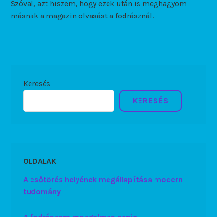
Szóval, azt hiszem, hogy ezek után is meghagyom
másnak a magazin olvasást a fodrásznál.
Keresés
KERESÉS
OLDALAK
A csőtörés helyének megállapítása modern
tudomány
A fodrászom mozgalmas napja