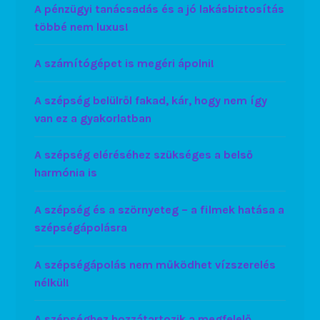
A pénzügyi tanácsadás és a jó lakásbiztosítás
többé nem luxus!
A számítógépet is megéri ápolni!
A szépség belülről fakad, kár, hogy nem így
van ez a gyakorlatban
A szépség eléréséhez szükséges a belső
harmónia is
A szépség és a szörnyeteg – a filmek hatása a
szépségápolásra
A szépségápolás nem működhet vízszerelés
nélkül!
A szépséghez hozzátartozik a megfelelő