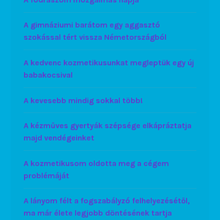
A gimnáziumi barátom egy aggasztó
szokással tért vissza Németországból
A kedvenc kozmetikusunkat megleptük egy új
babakocsival
A kevesebb mindig sokkal több!
A kézműves gyertyák szépsége elkápráztatja
majd vendégeinket
A kozmetikusom oldotta meg a cégem
problémáját
A lányom félt a fogszabályzó felhelyezésétől,
ma már élete legjobb döntésének tartja