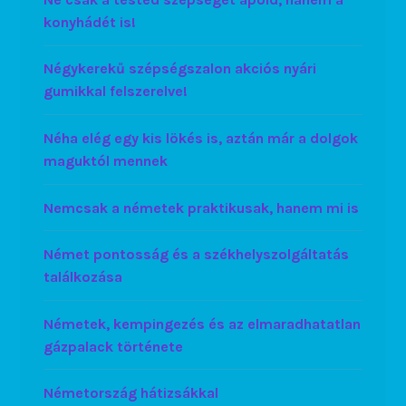
konyhádét is!
Négykerekű szépségszalon akciós nyári
gumikkal felszerelve!
Néha elég egy kis lökés is, aztán már a dolgok
maguktól mennek
Nemcsak a németek praktikusak, hanem mi is
Német pontosság és a székhelyszolgáltatás
találkozása
Németek, kempingezés és az elmaradhatatlan
gázpalack története
Németország hátizsákkal