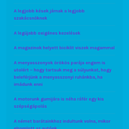
A legjobb kések járnak a legjobb
szakácsnőknek
A legújabb oxigénes kezelések
A magazinok helyett biciklit viszek magammal
A menyasszonyok örökös parája engem is
utolért – hogy tartsuk meg a súlyunkat, hogy
beleférjünk a menyasszonyi ruhánkba, ha
imádunk enni
A motorunk gumijára is néha ráfér egy kis
szépségápolás
A német barátainkhoz indultunk volna, mikor
elromlott az autónk