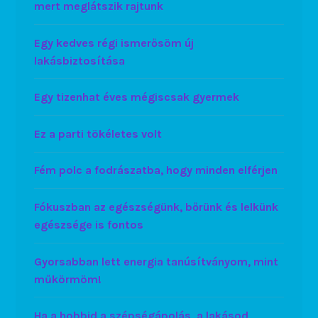
mert meglátszik rajtunk
Egy kedves régi ismerősöm új
lakásbiztosítása
Egy tizenhat éves mégiscsak gyermek
Ez a parti tökéletes volt
Fém polc a fodrászatba, hogy minden elférjen
Fókuszban az egészségünk, bőrünk és lelkünk
egészsége is fontos
Gyorsabban lett energia tanúsítványom, mint
műkörmöm!
Ha a hobbid a szépségápolás, a lakásod