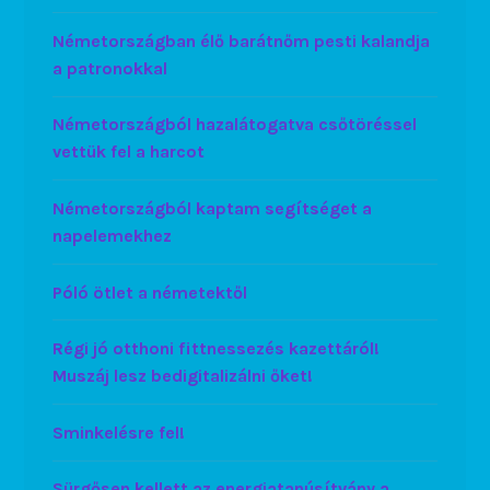
Németországban élő barátnőm pesti kalandja
a patronokkal
Németországból hazalátogatva csőtöréssel
vettük fel a harcot
Németországból kaptam segítséget a
napelemekhez
Póló ötlet a németektől
Régi jó otthoni fittnessezés kazettáról!
Muszáj lesz bedigitalizálni őket!
Sminkelésre fel!
Sürgősen kellett az energiatanúsítvány a