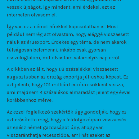
veszek újságot, így mindent, ami érdekel, azt az
interneten olvasom el.
Így van ez a német hírekkel kapcsolatban is. Most
például nemrég azt olvastam, hogy eléggé visszaesett
náluk az áruexport. Érdekes egy téma, de nem akarok
túlságosan belemenni, inkább csak gyorsan
összefoglalom, mit olvastam valamelyik nap erről.
A cikkben az állt, hogy 1,8 százalékkal visszaesett
augusztusban az ország exportja júliushoz képest. Ez
azt jelenti, hogy 101 milliárd euróra csökkent vissza,
ami majdnem 4 százalékos elmaradást jelent egy évvel
korábbanhoz mérve.
Az ezzel foglalkozó szakértők úgy gondolják, hogy ez
azt erősítette meg, hogy a feldolgozóipari visszaesés
az egész német gazdaságot úgy, ahogy van
visszaránthatja recesszióba, ami hát ezeket az