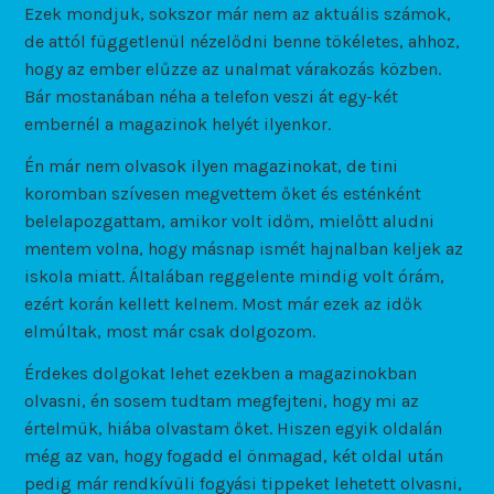
Ezek mondjuk, sokszor már nem az aktuális számok,
de attól függetlenül nézelődni benne tökéletes, ahhoz,
hogy az ember elűzze az unalmat várakozás közben.
Bár mostanában néha a telefon veszi át egy-két
embernél a magazinok helyét ilyenkor.
Én már nem olvasok ilyen magazinokat, de tini
koromban szívesen megvettem őket és esténként
belelapozgattam, amikor volt időm, mielőtt aludni
mentem volna, hogy másnap ismét hajnalban keljek az
iskola miatt. Általában reggelente mindig volt órám,
ezért korán kellett kelnem. Most már ezek az idők
elmúltak, most már csak dolgozom.
Érdekes dolgokat lehet ezekben a magazinokban
olvasni, én sosem tudtam megfejteni, hogy mi az
értelmük, hiába olvastam őket. Hiszen egyik oldalán
még az van, hogy fogadd el önmagad, két oldal után
pedig már rendkívüli fogyási tippeket lehetett olvasni,