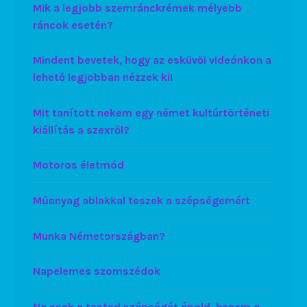
Mik a legjobb szemránckrémek mélyebb
ráncok esetén?
Mindent bevetek, hogy az esküvői videónkon a
lehető legjobban nézzek ki!
Mit tanított nekem egy német kultúrtörténeti
kiállítás a szexről?
Motoros életmód
Műanyag ablakkal teszek a szépségemért
Munka Németországban?
Napelemes szomszédok
Ne csak a tested szépségét ápold, hanem a