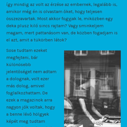
így mindig az volt az érzése az embernek, legalább is,
amikor még én is olvastam őket, hogy teljesen
összezavartak. Most akkor fogyjak le, miközben egy
deka plusz kiló sincs rajtam? Vagy sminkeljem
magam, mert pattanásom van, de közben fogadjam is
el azt, amit a tükörben látok?
Sose tudtam ezeket
megfejteni, bár
különösebb
jelentőséget nem adtam
a dolognak, volt ezer
más dolog, amivel
foglalkozhattam. De
ezek a magazinok arra
nagyon jók voltak, hogy
a benne lévő hölgyek
képét meg tudtam